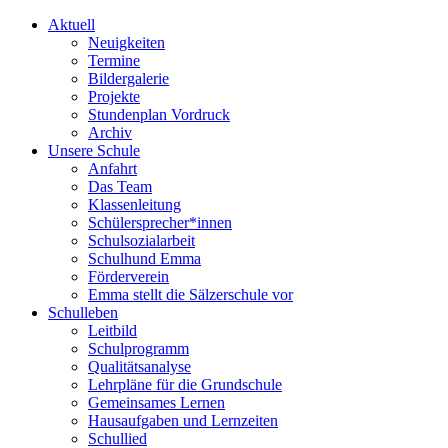
Aktuell
Neuigkeiten
Termine
Bildergalerie
Projekte
Stundenplan Vordruck
Archiv
Unsere Schule
Anfahrt
Das Team
Klassenleitung
Schülersprecher*innen
Schulsozialarbeit
Schulhund Emma
Förderverein
Emma stellt die Sälzerschule vor
Schulleben
Leitbild
Schulprogramm
Qualitätsanalyse
Lehrpläne für die Grundschule
Gemeinsames Lernen
Hausaufgaben und Lernzeiten
Schullied