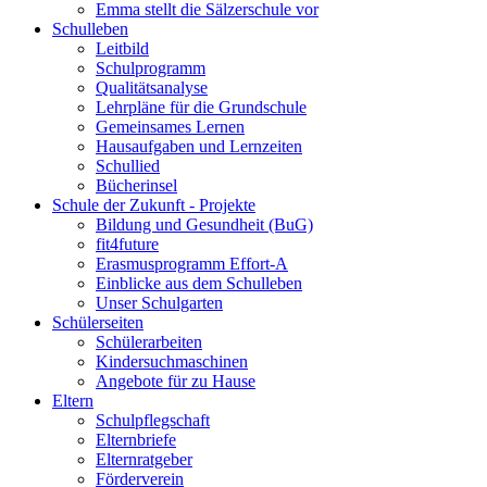
Emma stellt die Sälzerschule vor
Schulleben
Leitbild
Schulprogramm
Qualitätsanalyse
Lehrpläne für die Grundschule
Gemeinsames Lernen
Hausaufgaben und Lernzeiten
Schullied
Bücherinsel
Schule der Zukunft - Projekte
Bildung und Gesundheit (BuG)
fit4future
Erasmusprogramm Effort-A
Einblicke aus dem Schulleben
Unser Schulgarten
Schülerseiten
Schülerarbeiten
Kindersuchmaschinen
Angebote für zu Hause
Eltern
Schulpflegschaft
Elternbriefe
Elternratgeber
Förderverein