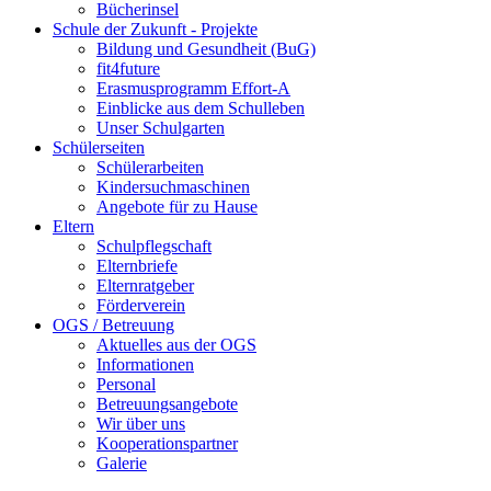
Bücherinsel
Schule der Zukunft - Projekte
Bildung und Gesundheit (BuG)
fit4future
Erasmusprogramm Effort-A
Einblicke aus dem Schulleben
Unser Schulgarten
Schülerseiten
Schülerarbeiten
Kindersuchmaschinen
Angebote für zu Hause
Eltern
Schulpflegschaft
Elternbriefe
Elternratgeber
Förderverein
OGS / Betreuung
Aktuelles aus der OGS
Informationen
Personal
Betreuungsangebote
Wir über uns
Kooperationspartner
Galerie