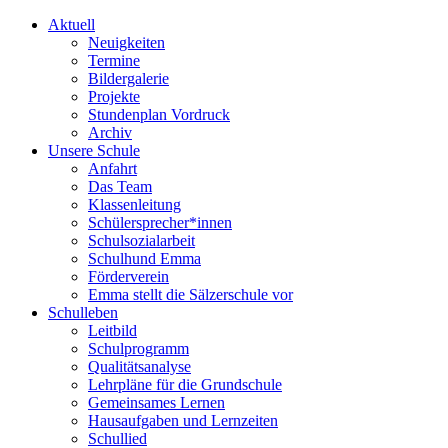
Aktuell
Neuigkeiten
Termine
Bildergalerie
Projekte
Stundenplan Vordruck
Archiv
Unsere Schule
Anfahrt
Das Team
Klassenleitung
Schülersprecher*innen
Schulsozialarbeit
Schulhund Emma
Förderverein
Emma stellt die Sälzerschule vor
Schulleben
Leitbild
Schulprogramm
Qualitätsanalyse
Lehrpläne für die Grundschule
Gemeinsames Lernen
Hausaufgaben und Lernzeiten
Schullied