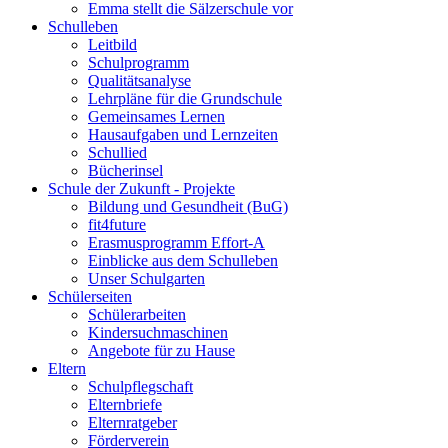
Emma stellt die Sälzerschule vor
Schulleben
Leitbild
Schulprogramm
Qualitätsanalyse
Lehrpläne für die Grundschule
Gemeinsames Lernen
Hausaufgaben und Lernzeiten
Schullied
Bücherinsel
Schule der Zukunft - Projekte
Bildung und Gesundheit (BuG)
fit4future
Erasmusprogramm Effort-A
Einblicke aus dem Schulleben
Unser Schulgarten
Schülerseiten
Schülerarbeiten
Kindersuchmaschinen
Angebote für zu Hause
Eltern
Schulpflegschaft
Elternbriefe
Elternratgeber
Förderverein