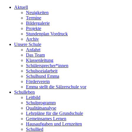
Aktuell
Neuigkeiten
Termine
Bildergalerie
Projekte
Stundenplan Vordruck
Archiv
Unsere Schule
Anfahrt
Das Team
Klassenleitung
Schülersprecher*innen
Schulsozialarbeit
Schulhund Emma
Förderverein
Emma stellt die Sälzerschule vor
Schulleben
Leitbild
Schulprogramm
Qualitätsanalyse
Lehrpläne für die Grundschule
Gemeinsames Lernen
Hausaufgaben und Lernzeiten
Schullied