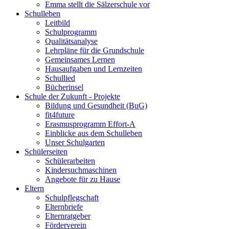
Emma stellt die Sälzerschule vor
Schulleben
Leitbild
Schulprogramm
Qualitätsanalyse
Lehrpläne für die Grundschule
Gemeinsames Lernen
Hausaufgaben und Lernzeiten
Schullied
Bücherinsel
Schule der Zukunft - Projekte
Bildung und Gesundheit (BuG)
fit4future
Erasmusprogramm Effort-A
Einblicke aus dem Schulleben
Unser Schulgarten
Schülerseiten
Schülerarbeiten
Kindersuchmaschinen
Angebote für zu Hause
Eltern
Schulpflegschaft
Elternbriefe
Elternratgeber
Förderverein